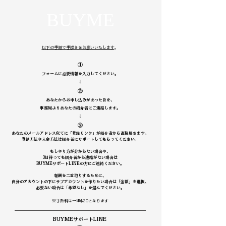
BUYME
以下の手順で手続きをお願いいたします
。
①
フォームに必要情報を入力してください。
↓
②
あなたからお申し込みがあった旨を、
事務局よりあなたの紹介者にご連絡します。
↓
③
あなたのメールアドレス宛てに「登録リンク」が紹介者から直接届きます。
登録方法や入金方法は紹介者にサポートしてもらってください。
もしやり方が分からない場合や、
3日待っても紹介者から連絡がない場合は
BUYMEサポートLINEの方にご連絡ください。
報酬を二重取りするために、
自分のアカウントの下にサブアカウントを作りたい場合は「金額」を選択、
必要ない場合は「希望なし」を選んでください。
※手数料は一律$20となります
BUYMEサポートLINE